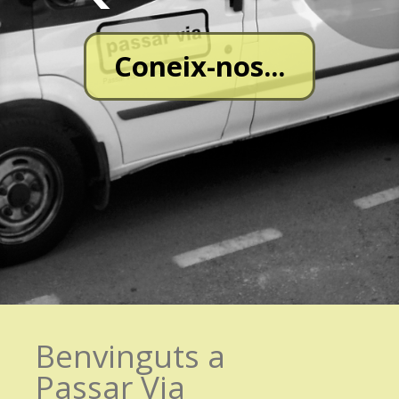
Coneix-nos...
Benvinguts a
Passar Via